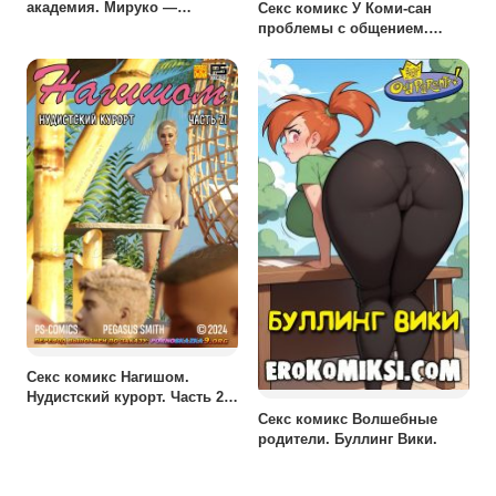
академия. Мируко —
Секс комикс У Коми-сан
счастливый кролик.
проблемы с общением.
Путешествие Сюко в
одиночку.
Секс комикс Нагишом.
Нудистский курорт. Часть 21.
ОБНОВЛЕНО!!! ДОБАВЛЕНЫ
Секс комикс Волшебные
НОВЫЕ СТРАНИЦЫ!!!
родители. Буллинг Вики.