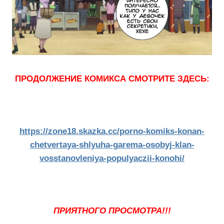
ПРОДОЛЖЕНИЕ КОМИКСА СМОТРИТЕ ЗДЕСЬ:
https://zone18.skazka.cc/porno-komiks-konan-
chetvertaya-shlyuha-garema-osobyj-klan-
vosstanovleniya-populyaczii-konohi/
ПРИЯТНОГО ПРОСМОТРА!!!