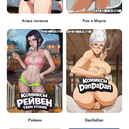
Атака титанов
Рик и Морти
Рейвен
DanDaDan